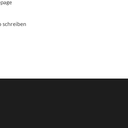
epage
o schreiben