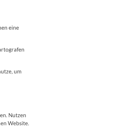
nen eine
artografen
 nutze, um
gen. Nutzen
nen Website.