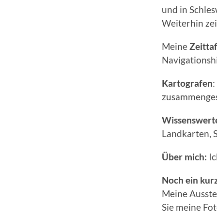
und in Schles
Weiterhin zei
Meine
Zeitta
Navigationshi
Kartografen
:
zusammengest
Wissenswert
Landkarten, S
Über mich:
Ic
Noch ein kur
Meine Ausste
Sie meine Fot