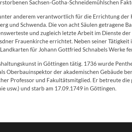
verstorbenen Sachsen-Gotha-Schneidemühlschen Fakto
nter anderem verantwortlich für die Errichtung der 
rg und Schwenda. Die von acht Säulen getragene Bar
swerteste und zugleich letzte Arbeit im Dienste der 
dner Frauenkirche errichtet. Neben seiner Tätigkeit
Landkarten für Johann Gottfried Schnabels Werke fer
shaltungskunst in Göttingen tätig. 1736 wurde Penthe
 als Oberbauinspektor der akademischen Gebäude ber
cher Professor und Fakultätsmitglied. Er betreute di
e usw.) und starb am 17.09.1749 in Göttingen.