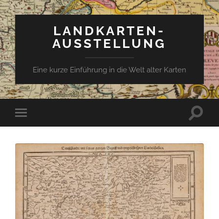
LANDKARTEN-
AUSSTELLUNG
Eine kurze Einführung in die Welt alter Karten
Suchfe
Mobile-
ein-/a
Menü
ein-/ausblenden