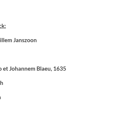
ck:
Willem Janszoon
o et Johannem Blaeu, 1635
ch
m