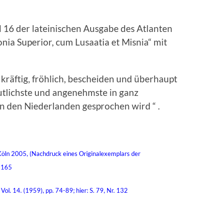
d 16 der lateinischen Ausgabe des Atlanten
nia Superior, cum Lusaatia et Misnia“ mit
kräftig, fröhlich, bescheiden und überhaupt
eutlichste und angenehmste in ganz
 in den Niederlanden gesprochen wird “ .
 Köln 2005, (Nachdruck eines Originalexemplars der
– 165
Vol. 14. (1959), pp. 74-89; hier: S. 79, Nr. 132