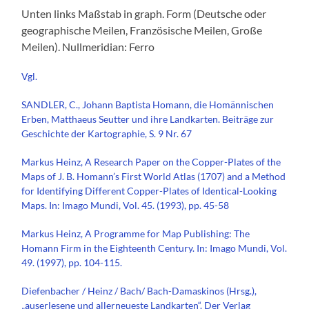
Unten links Maßstab in graph. Form (Deutsche oder
geographische Meilen, Französische Meilen, Große
Meilen). Nullmeridian: Ferro
Vgl.
SANDLER, C., Johann Baptista Homann, die Homännischen
Erben, Matthaeus Seutter und ihre Landkarten. Beiträge zur
Geschichte der Kartographie, S. 9 Nr. 67
Markus Heinz, A Research Paper on the Copper-Plates of the
Maps of J. B. Homann’s First World Atlas (1707) and a Method
for Identifying Different Copper-Plates of Identical-Looking
Maps. In: Imago Mundi, Vol. 45. (1993), pp. 45-58
Markus Heinz, A Programme for Map Publishing: The
Homann Firm in the Eighteenth Century. In: Imago Mundi, Vol.
49. (1997), pp. 104-115.
Diefenbacher / Heinz / Bach/ Bach-Damaskinos (Hrsg.),
„auserlesene und allerneueste Landkarten“. Der Verlag