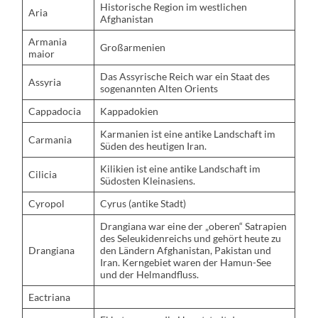
Historische Region im westlichen
Aria
Afghanistan
Armania
Großarmenien
maior
Das Assyrische Reich war ein Staat des
Assyria
sogenannten Alten Orients
Cappadocia
Kappadokien
Karmanien ist eine antike Landschaft im
Carmania
Süden des heutigen Iran.
Kilikien ist eine antike Landschaft im
Cilicia
Südosten Kleinasiens.
Cyropol
Cyrus (antike Stadt)
Drangiana war eine der „oberen“ Satrapien
des Seleukidenreichs und gehört heute zu
Drangiana
den Ländern Afghanistan, Pakistan und
Iran. Kerngebiet waren der Hamun-See
und der Helmandfluss.
Eactriana