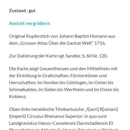
Zustand : gut
Ansicht vergrößern
Original Kupferstich von Johann Baptist Homann aus
dem „Grosser Atlas Über die Gantze Welt“ 1716.
Zur Datierung der Karte vgl. Sandler, S. 60 Nr. 120.
Die Karte zeigt Gesamthessen und den Mittelrhein mit
der Einteilung in Grafschaften, Fürstentümer und
Herrschaften; im Norden bis Göttingen, im Osten bis
Schmalkalden, im Süden bis Wertheim und im Osten bis
Koblenz.
Oben links heraldische Titelkartusche „S[acri] R[omani]
I[mperii] Circulus Rhenanus Superior: in quo sunt
Landgraviatus Hasso-Casselensis Darmstadiensis Et
Rhenofeldensis Abbatia Fuldensis Principatus Waldeck