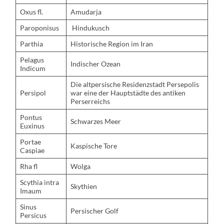
Oxus fl.
Amudarja
Paroponisus
Hindukusch
Parthia
Historische Region im Iran
Pelagus
Indischer Ozean
Indicum
Die altpersische Residenzstadt Persepolis
Persipol
war eine der Hauptstädte des antiken
Perserreichs
Pontus
Schwarzes Meer
Euxinus
Portae
Kaspische Tore
Caspiae
Rha fl
Wolga
Scythia intra
Skythien
Imaum
Sinus
Persischer Golf
Persicus