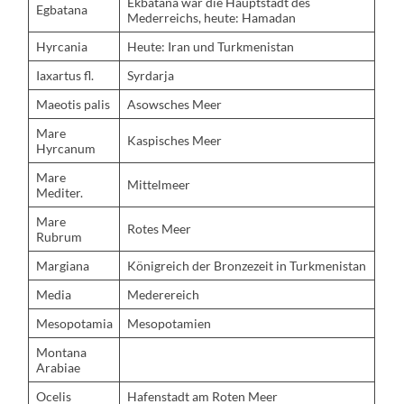
Ekbatana war die Hauptstadt des
Egbatana
Mederreichs, heute: Hamadan
Hyrcania
Heute: Iran und Turkmenistan
Iaxartus fl.
Syrdarja
Maeotis palis
Asowsches Meer
Mare
Kaspisches Meer
Hyrcanum
Mare
Mittelmeer
Mediter.
Mare
Rotes Meer
Rubrum
Margiana
Königreich der Bronzezeit in Turkmenistan
Media
Mederereich
Mesopotamia
Mesopotamien
Montana
Arabiae
Ocelis
Hafenstadt am Roten Meer