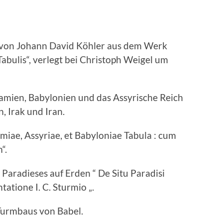
ch von Johann David Köhler aus dem Werk
 Tabulis“, verlegt bei Christoph Weigel um
amien, Babylonien und das Assyrische Reich
n, Irak und Iran.
miae, Assyriae, et Babyloniae Tabula : cum
“.
 Paradieses auf Erden “ De Situ Paradisi
atione I. C. Sturmio „.
Turmbaus von Babel.