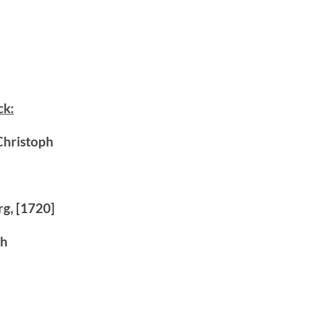
ck:
Christoph
g, [1720]
ch