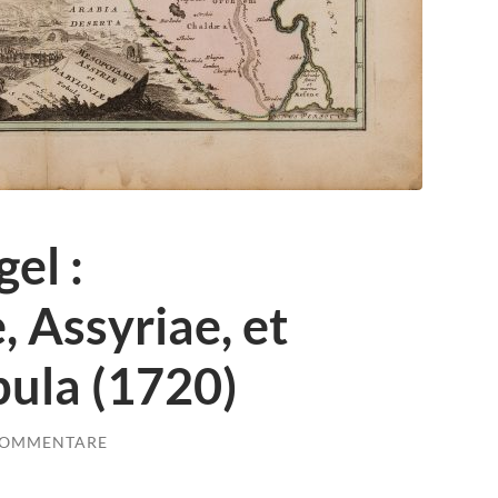
el :
 Assyriae, et
bula (1720)
KOMMENTARE