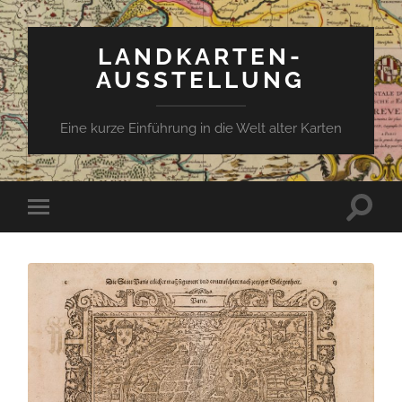
LANDKARTEN-
AUSSTELLUNG
Eine kurze Einführung in die Welt alter Karten
Suchfe
Mobile-
ein-/a
Menü
ein-/ausblenden