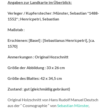
Angaben zur Landkarte im Überblick
:
Verleger / Kupferstecher
:
Münster, Sebastian *1488-
1552* ; Henricpetri, Sebastian
Maßstab
:
Erschienen
:
[Basel] : [Sebastianus Henricpetri], [ca.
1570]
Anmerkungen
:
Original Hozschnitt
Größe der Abbildung
:
33 x 26 cm
Größe des Blattes
:
42 x 34,5 cm
Zustand
:
gut
(gleichmäßig gebräunt)
Original Holzschnitt von Hans Rudolf Manuel Deutsch
aus der “ Cosmographie “ von
Sebastian Münster
,