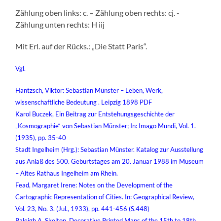
Zählung oben links: c. – Zählung oben rechts: cj. -
Zählung unten rechts: H iij
Mit Erl. auf der Rücks.: „Die Statt Paris“.
Vgl.
Hantzsch, Viktor: Sebastian Münster – Leben, Werk,
wissenschaftliche Bedeutung . Leipzig 1898 PDF
Karol Buczek, Ein Beitrag zur Entstehungsgeschichte der
„Kosmographie“ von Sebastian Münster; In: Imago Mundi, Vol. 1.
(1935), pp. 35-40
Stadt Ingelheim (Hrg.): Sebastian Münster. Katalog zur Ausstellung
aus Anlaß des 500. Geburtstages am 20. Januar 1988 im Museum
– Altes Rathaus Ingelheim am Rhein.
Fead, Margaret Irene: Notes on the Development of the
Cartographic Representation of Cities. In: Geographical Review,
Vol. 23, No. 3. (Jul., 1933), pp. 441-456 (S.448)
Raleigh A. Skelton, Decorative Printed Maps of the 15th to 18th