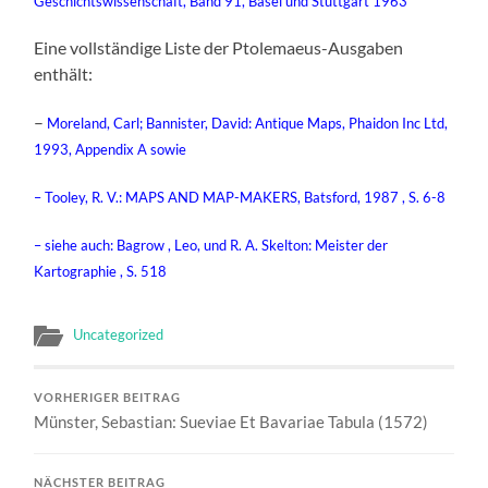
Geschichtswissenschaft, Band 91, Basel und Stuttgart 1963
Eine vollständige Liste der Ptolemaeus-Ausgaben
enthält:
–
Moreland, Carl; Bannister, David: Antique Maps, Phaidon Inc Ltd,
1993, Appendix A sowie
– Tooley, R. V.: MAPS AND MAP-MAKERS, Batsford, 1987 , S. 6-8
– siehe auch: Bagrow , Leo, und R. A. Skelton: Meister der
Kartographie , S. 518
Uncategorized
VORHERIGER BEITRAG
Münster, Sebastian: Sueviae Et Bavariae Tabula (1572)
NÄCHSTER BEITRAG