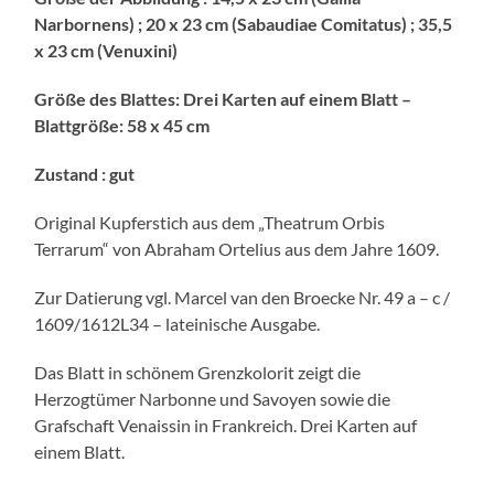
Narbornens) ; 20 x 23 cm (Sabaudiae Comitatus) ; 35,5
x 23 cm (Venuxini)
Größe des Blattes
:
Drei Karten auf einem Blatt –
Blattgröße: 58 x 45 cm
Zustand
:
gut
Original Kupferstich aus dem „Theatrum Orbis
Terrarum“ von Abraham Ortelius aus dem Jahre 1609.
Zur Datierung vgl. Marcel van den Broecke Nr. 49 a – c /
1609/1612L34 – lateinische Ausgabe.
Das Blatt in schönem Grenzkolorit zeigt die
Herzogtümer Narbonne und Savoyen sowie die
Grafschaft Venaissin in Frankreich. Drei Karten auf
einem Blatt.