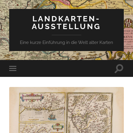
LANDKARTEN-
AUSSTELLUNG
Eine kurze Einführung in die Welt alter Karten
Suchfe
Mobile-
ein-/a
Menü
ein-/ausblenden