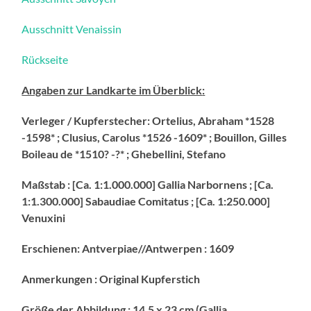
Ausschnitt Venaissin
Rückseite
Angaben zur Landkarte im Überblick
:
Verleger / Kupferstecher
:
Ortelius, Abraham *1528
-1598* ; Clusius, Carolus *1526 -1609* ; Bouillon, Gilles
Boileau de *1510? -?* ; Ghebellini, Stefano
Maßstab
:
[Ca. 1:1.000.000] Gallia Narbornens ; [Ca.
1:1.300.000] Sabaudiae Comitatus ; [Ca. 1:250.000]
Venuxini
Erschienen
:
Antverpiae//Antwerpen : 1609
Anmerkungen
:
Original Kupferstich
Größe der Abbildung
:
14,5 x 23 cm (Gallia