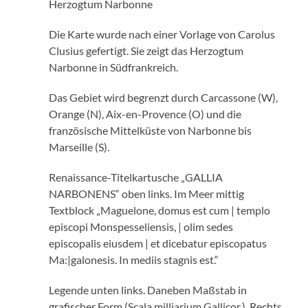
Herzogtum Narbonne
Die Karte wurde nach einer Vorlage von Carolus
Clusius gefertigt. Sie zeigt das Herzogtum
Narbonne in Südfrankreich.
Das Gebiet wird begrenzt durch Carcassone (W),
Orange (N), Aix-en-Provence (O) und die
französische Mittelküste von Narbonne bis
Marseille (S).
Renaissance-Titelkartusche „GALLIA
NARBONENS“ oben links. Im Meer mittig
Textblock „Maguelone, domus est cum | templo
episcopi Monspesseliensis, | olim sedes
episcopalis eiusdem | et dicebatur episcopatus
Ma:|galonesis. In mediis stagnis est.“
Legende unten links. Daneben Maßstab in
grafischer Form (Scala milliarium Gallicor.). Rechts