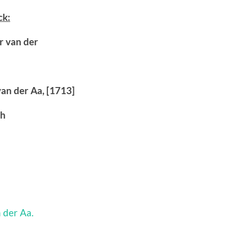
ck:
r van der
van der Aa, [1713]
ch
 der Aa.