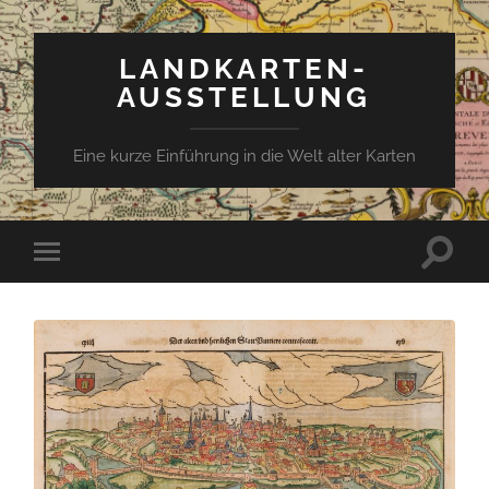
LANDKARTEN-
AUSSTELLUNG
Eine kurze Einführung in die Welt alter Karten
Suchfe
Mobile-
ein-/a
Menü
ein-/ausblenden