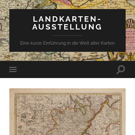
LANDKARTEN-
AUSSTELLUNG
Eine kurze Einführung in die Welt alter Karten
Suchfe
Mobile-
ein-/a
Menü
ein-/ausblenden