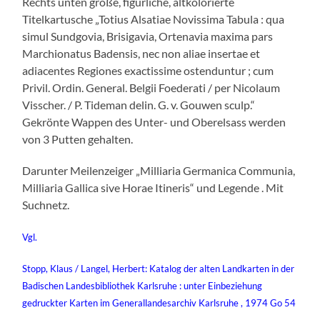
Rechts unten große, figürliche, altkolorierte
Titelkartusche „Totius Alsatiae Novissima Tabula : qua
simul Sundgovia, Brisigavia, Ortenavia maxima pars
Marchionatus Badensis, nec non aliae insertae et
adiacentes Regiones exactissime ostenduntur ; cum
Privil. Ordin. General. Belgii Foederati / per Nicolaum
Visscher. / P. Tideman delin. G. v. Gouwen sculp.“
Gekrönte Wappen des Unter- und Oberelsass werden
von 3 Putten gehalten.
Darunter Meilenzeiger „Milliaria Germanica Communia,
Milliaria Gallica sive Horae Itineris“ und Legende . Mit
Suchnetz.
Vgl.
Stopp, Klaus / Langel, Herbert: Katalog der alten Landkarten in der
Badischen Landesbibliothek Karlsruhe : unter Einbeziehung
gedruckter Karten im Generallandesarchiv Karlsruhe , 1974 Go 54